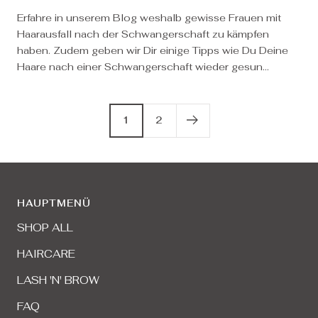
Erfahre in unserem Blog weshalb gewisse Frauen mit
Haarausfall nach der Schwangerschaft zu kämpfen
haben. Zudem geben wir Dir einige Tipps wie Du Deine
Haare nach einer Schwangerschaft wieder gesun...
1
2
HAUPTMENÜ
SHOP ALL
HAIRCARE
LASH 'N' BROW
FAQ