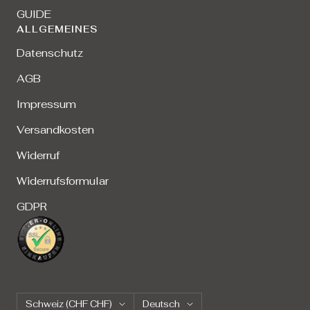
GUIDE
ALLGEMEINES
Datenschutz
AGB
Impressum
Versandkosten
Widerruf
Widerrufsformular
GDPR
Land/Region
Sprache
Schweiz (CHF CHF)
Deutsch