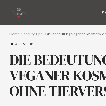
Skip
to
Ellenity
S
content
Home
Beauty Tips
Die Bedeutung veganer Kosmetik o
BEAUTY TIP
DIE BEDEUTUN
VEGANER KOS
OHNE TIERVER