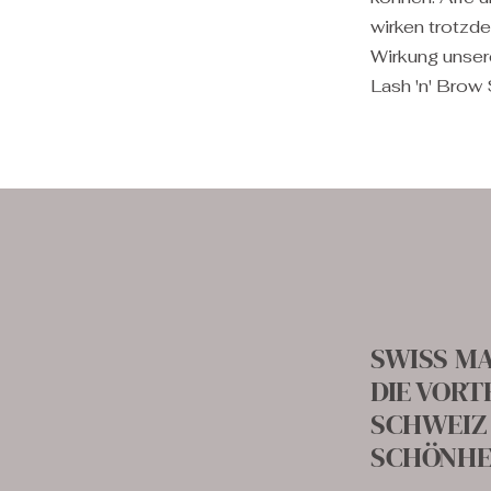
wirken trotzd
Wirkung unser
Lash 'n' Brow 
SWISS M
DIE VORT
SCHWEIZ
SCHÖNHE