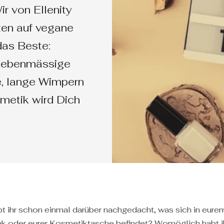
r von Ellenity
ten auf vegane
das Beste:
r ebenmässige
e, lange Wimpern
metik wird Dich
bt ihr schon einmal darüber nachgedacht, was sich in eure
k oder eurer Kosmetiktasche befindet? Womöglich habt ihr