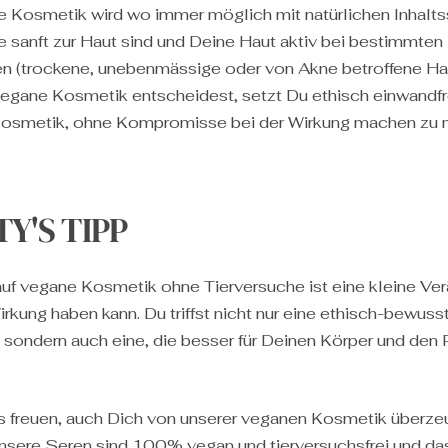
 Kosmetik wird wo immer möglich mit natürlichen Inhalts
ie sanft zur Haut sind und Deine Haut aktiv bei bestimmten
 (trockene, unebenmässige oder von Akne betroffene Ha
 vegane Kosmetik entscheidest, setzt Du ethisch einwandfr
 Kosmetik, ohne Kompromisse bei der Wirkung machen zu
TY'S TIPP
uf vegane Kosmetik ohne Tierversuche ist eine kleine Ver
rkung haben kann. Du triffst nicht nur eine ethisch-bewuss
 sondern auch eine, die besser für Deinen Körper und den
s freuen, auch Dich von unserer veganen Kosmetik überze
unsere Seren sind 100% vegan und tierversuchsfrei und da