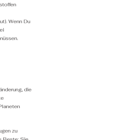
stoffen
ut). Wenn Du
ei
 müssen.
änderung, die
te
 Planeten
ugen zu
s Beste: Sie