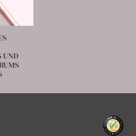
ES
 UND
ERUMS
S