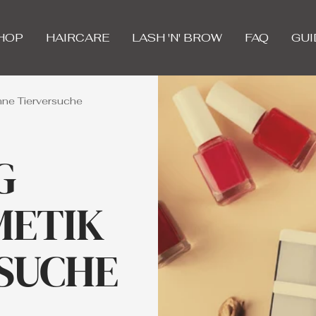
HOP
HAIRCARE
LASH 'N' BROW
FAQ
GUI
hne Tierversuche
G
METIK
SUCHE