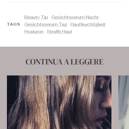
Beauty Tip
Gesichtsserum Nacht
Gesichtsserum Tag
Hautfeuchtigkeit
TAGS
Hyaluron
Straffe Haut
CONTINUA A LEGGERE