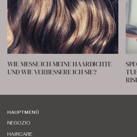
WIE MESSE ICH MEINE HAARDICHTE
SPE
UND WIE VERBESSERE ICH SIE?
TUE
RIS
HAUPTMENÜ
NEGOZIO
HAIRCARE