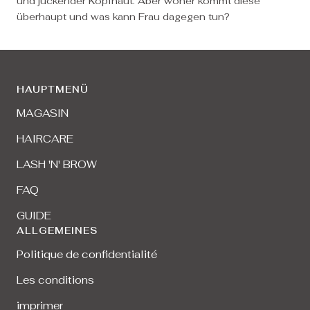
und juckender Kopfhaut. Aber woher kommt diese
überhaupt und was kann Frau dagegen tun?
HAUPTMENÜ
MAGASIN
HAIRCARE
LASH 'N' BROW
FAQ
GUIDE
ALLGEMEINES
Politique de confidentialité
Les conditions
imprimer