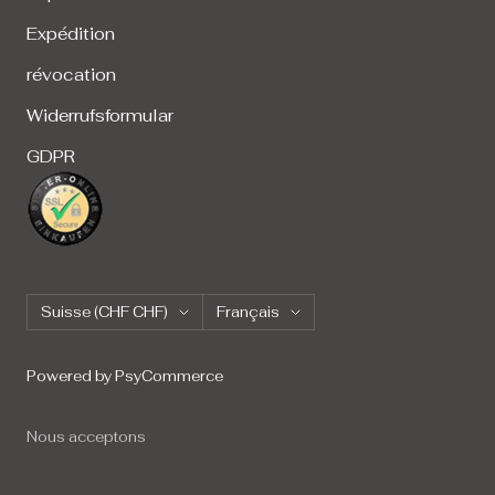
Expédition
révocation
Widerrufsformular
GDPR
Pays/région
Langue
Suisse (CHF CHF)
Français
Powered by PsyCommerce
Nous acceptons