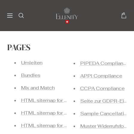
Passer
Ellenity
au
0
Navigation
contenu
PAGES
Umleiten
PIPEDA Compliance
Bundles
APPI Compliance
Mix and Match
CCPA Compliance
HTML sitemap for pages
Seite zur GDPR-Einhal
HTML sitemap for articles
Sample Cancellation 
HTML sitemap for blogs
Muster Widerrufsformul